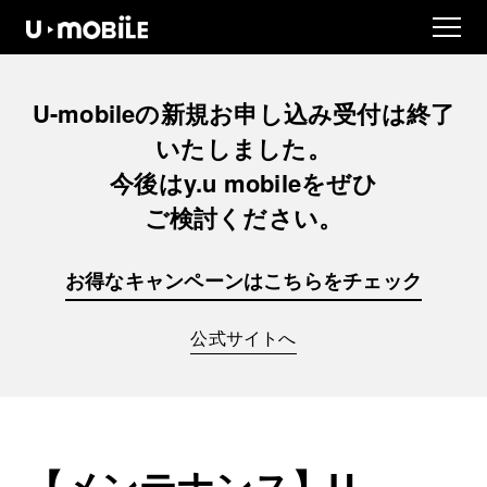
U-mobileの
新規お申し込み
受付は
終了
いたしました。
今後は
y.u mobileを
ぜひ
ご検討ください。
お得なキャンペーンは
こちらをチェック
公式サイトへ
【メンテナンス】U-