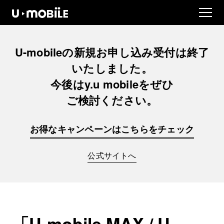
U-mobileの
新規お申し込み
受付は
終了
いたしました。
今後は
y.u mobileを
ぜひ
ご検討ください。
お得なキャンペーンは
こちらをチェック
公式サイトへ
「U-mobile MAX / U-