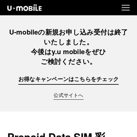
U-mobileの
新規お申し込み
受付は
終了
いたしました。
今後は
y.u mobileを
ぜひ
ご検討ください。
お得なキャンペーンは
こちらをチェック
公式サイトへ
Prepaid Data SIM 彩