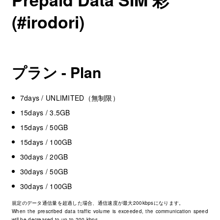
(#irodori)
プラン - Plan
7days / UNLIMITED（無制限）
15days / 3.5GB
15days / 50GB
15days / 100GB
30days / 20GB
30days / 50GB
30days / 100GB
規定のデータ通信量を超過した場合、通信速度が最大200kbpsになります。
When the prescribed data traffic volume is exceeded, the communication speed
will be decreased to up to 200 kbps.