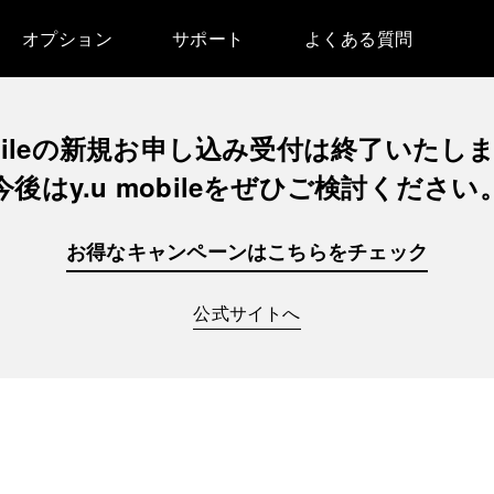
オプション
サポート
よくある質問
ileの
新規お申し込み
受付は
終了いたし
今後は
y.u mobileを
ぜひ
ご検討ください
お得なキャンペーンは
こちらをチェック
公式サイトへ